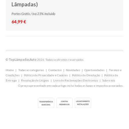
Lâmpadas)
Portes Grátis / Iva 23% Incluído
64,99 €
©
TopLâmpadasAuto
2026. Todos os direitos reservados.
Home
|
Todas as categorias
|
Contactos
|
Novidades
|
Oportunidades
|
Termos e
Condições
|
Política de Privacidade e Cookies
|
Política de Devolução
|
Política de
Entrega
|
Resolução de Litígios
|
Livro de Reclamações Electronico
|
Sobre nós
O preço apresentado em cada artigo inclui todas as taxas e impostos associados.