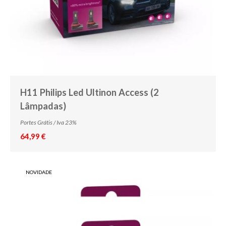
R5W
R10W
RY10W
WY5W
C5W
H11 Philips Led Ultinon Access (2
Lâmpadas)
C10W
Portes Grátis / Iva 23%
H10W
64,99 €
H21W
P21/4W
NOVIDADE
WY21W
W3W
W1.2W