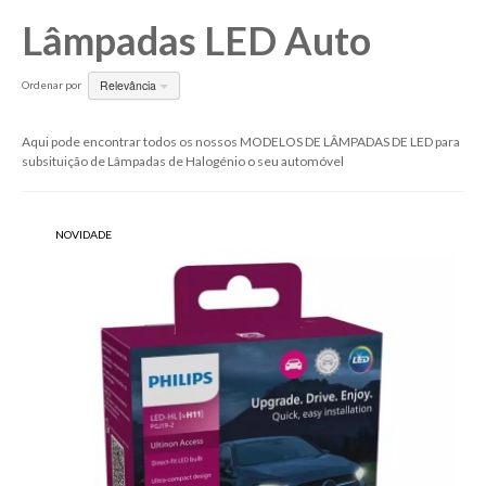
Lâmpadas LED Auto
HS5
Osram Cool Blue Intense
S2
Osram Night Breaker Silver +100%
Relevância
Ordenar por
S1
Aqui pode encontrar todos os nossos MODELOS DE LÂMPADAS DE LED para
R2
subsituição de Lâmpadas de Halogénio o seu automóvel
W5W
P21W
NOVIDADE
T4W
P21/5W
W16W
W21W
W21/5W
H6W
PY21W