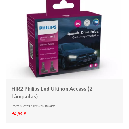
HP24W
D1S Xénon
D1R Xénon
D2S Xénon
D2R Xénon
D3S Xénon
D3R Xénon
D4S Xénon
D4R Xénon
HIR2 Philips Led Ultinon Access (2
D5S Xénon
Lâmpadas)
D8S Xénon
Portes Grátis / Iva 23% Incluído
64,99 €