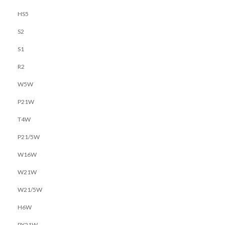
HS5
S2
S1
R2
W5W
P21W
T4W
P21/5W
W16W
W21W
W21/5W
H6W
PY21W