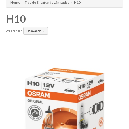
Home
›
Tipo de Encaixe de Lâmpadas
›
H10
Philips X-treme Vision +130%
H10
PIAA XTREME WHITE
Osram Original (standard)
Relevância
Ordenar por
Philips Crystal Vision 4300K
Philips Diamond Vision 5000K
Osram Cool Blue Boost 5000K
Piaa Hyper Arros +120%
Osram Cool Blue Intense
Osram Night Breaker Silver +100%