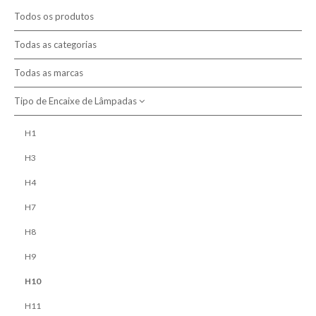
Contactos
Todos os produtos
Novidades
Todas as categorias
Todas as marcas
Oportunidades
Tipo de Encaixe de Lâmpadas
Termos e Condições
Política de Privacidade e Cookies
H1
H3
Política de Devolução
H4
Política de Entrega
H7
Resolução de Litígios
H8
Livro de Reclamações Electronico
H9
Sobre nós
H10
H11