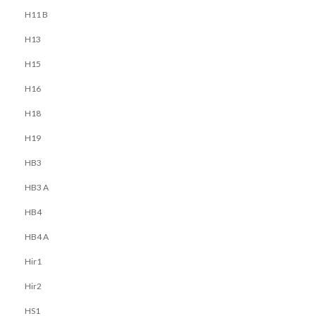
H11 B
Pesquisar
H13
H15
H16
H18
H19
HB3
HB3 A
HB4
HB4 A
Hir1
Hir2
HS1