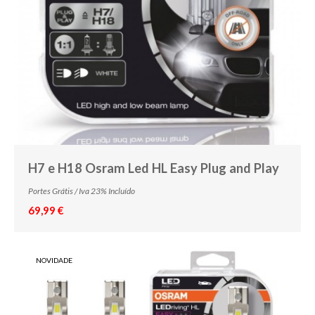
HP24W
D1S Xénon
D1R Xénon
D2S Xénon
D2R Xénon
D3S Xénon
D3R Xénon
H7 e H18 Osram Led HL Easy Plug and Play
D4S Xénon
Portes Grátis / Iva 23% Incluído
D4R Xénon
69,99 €
D5S Xénon
D8S Xénon
NOVIDADE