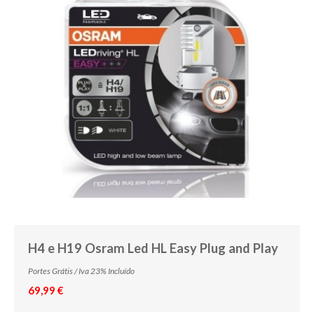
H4 e H19 Osram Led HL Easy Plug and Play
Portes Grátis / Iva 23% Incluído
69,99 €