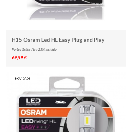
R5W
R10W
RY10W
H15 Osram Led HL Easy Plug and Play
WY5W
Portes Grátis / Iva 23% Incluído
C5W
69,99 €
C10W
H10W
NOVIDADE
H21W
P21/4W
WY21W
W3W
W1.2W