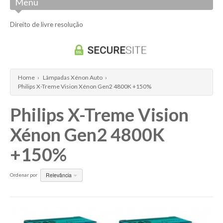
Menu
HS5
Osram Cool Blue Intense
Direito de livre resolução
S2
Osram Night Breaker Silver +100%
S1
R2
Home
›
Lâmpadas Xénon Auto
›
W5W
Philips X-Treme Vision Xénon Gen2 4800K +150%
P21W
Philips X-Treme Vision
T4W
Xénon Gen2 4800K
P21/5W
+150%
W16W
W21W
Relevância
Ordenar por
W21/5W
H6W
PY21W