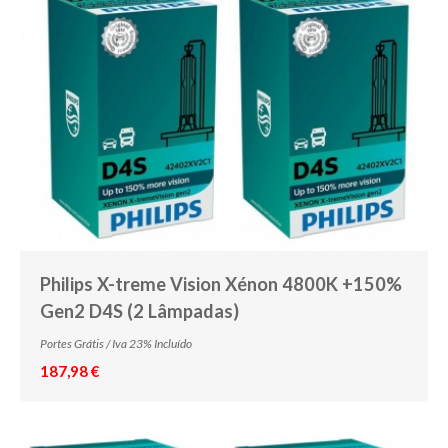
R5W
R10W
RY10W
WY5W
C5W
C10W
H10W
H21W
Philips X-treme Vision Xénon 4800K +150%
Gen2 D4S (2 Lâmpadas)
P21/4W
Portes Grátis / Iva 23% Incluído
WY21W
187,98 €
W3W
W1.2W