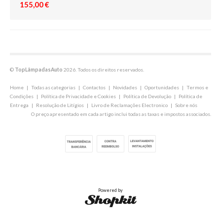
155,00 €
©
TopLâmpadasAuto
2026. Todos os direitos reservados.
Home
|
Todas as categorias
|
Contactos
|
Novidades
|
Oportunidades
|
Termos e
Condições
|
Política de Privacidade e Cookies
|
Política de Devolução
|
Política de
Entrega
|
Resolução de Litígios
|
Livro de Reclamações Electronico
|
Sobre nós
O preço apresentado em cada artigo inclui todas as taxas e impostos associados.
Powered by