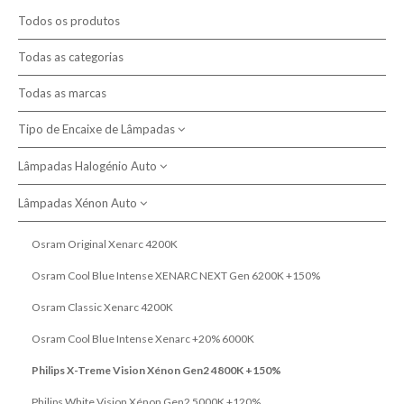
Contactos
Todos os produtos
Novidades
Todas as categorias
Todas as marcas
Oportunidades
Tipo de Encaixe de Lâmpadas
Termos e Condições
Lâmpadas Halogénio Auto
Política de Privacidade e Cookies
H1
H3
Lâmpadas Xénon Auto
Política de Devolução
Osram Night Breaker 200
H4
Tungsram Megalight Ultra +200%
Osram Original Xenarc 4200K
Política de Entrega
H7
Philips Racing Vision GT200
Osram Cool Blue Intense XENARC NEXT Gen 6200K +150%
Resolução de Litígios
H8
Osram Night Breaker +220%
Osram Classic Xenarc 4200K
Livro de Reclamações Electronico
H9
Osram Cool Blue Intense NG 5000K +100%
Osram Cool Blue Intense Xenarc +20% 6000K
Sobre nós
H10
Philips X-treme Vision G-Force +130%
Philips X-Treme Vision Xénon Gen2 4800K +150%
H11
Osram Night Breaker Laser +150%
Philips White Vision Xénon Gen2 5000K +120%