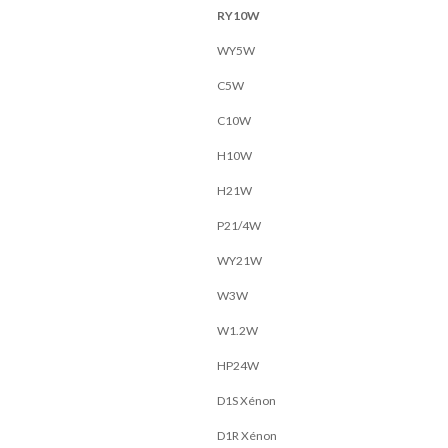
RY10W
WY5W
C5W
C10W
H10W
H21W
P21/4W
WY21W
W3W
W1.2W
HP24W
D1S Xénon
D1R Xénon