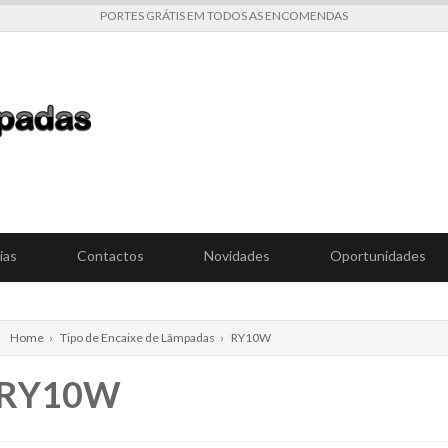
PORTES GRÁTIS EM TODOS AS ENCOMENDAS
ias
Contactos
Novidades
Oportunidades
Home
›
Tipo de Encaixe de Lâmpadas
›
RY10W
RY10W