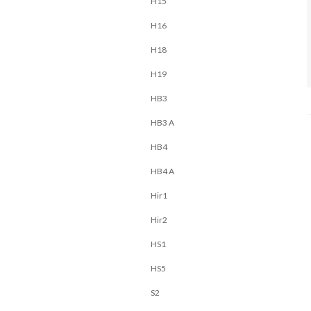
H15
H16
H18
H19
HB3
HB3 A
HB4
HB4 A
Hir1
Hir2
HS1
HS5
S2