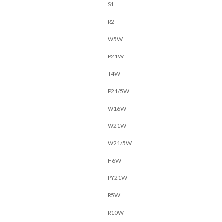
S1
R2
W5W
P21W
T4W
P21/5W
W16W
W21W
W21/5W
H6W
PY21W
R5W
R10W