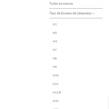
Todas as marcas
Tipo de Encaixe de Lâmpadas
H1
H3
H4
H7
H8
H9
H10
H11
H11 B
H13