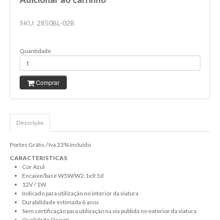
R5W
SKU:
2850BL-02B
R10W
Quantidade
RY10W
WY5W
Comprar
C5W
C10W
H10W
Descrição
H21W
Portes Grátis / Iva 23% Incluído
P21/4W
CARACTERISTICAS
Cor Azul
WY21W
Encaixe/base W5W/W2.1x9.5d
12V / 1W
W3W
Indicado para utilização no interior da viatura
Durabilidade estimada 6 anos
W1.2W
Sem certificação para utilização na via publida no exterior da viatura
Qualidade Osram