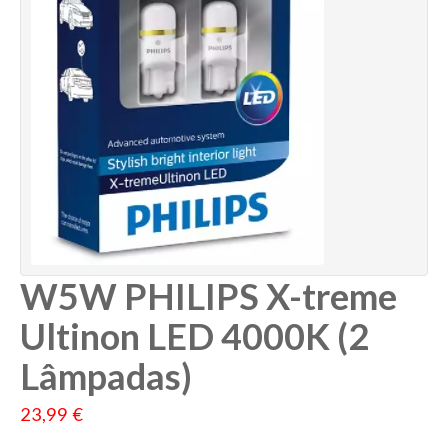
HS5
Osram Cool Blue Intense
S2
Osram Night Breaker Silver +100%
S1
R2
W5W
P21W
T4W
P21/5W
W5W PHILIPS X-treme
W16W
Ultinon LED 4000K (2
W21W
Lâmpadas)
W21/5W
23,99 €
H6W
PY21W