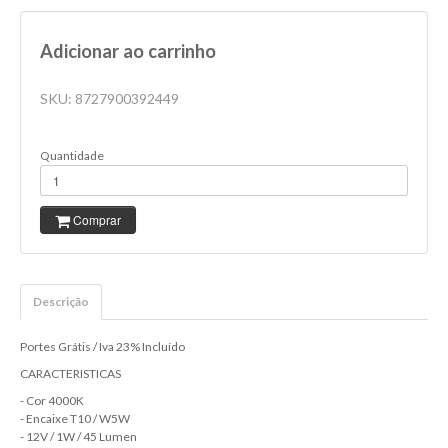
R5W
Adicionar ao carrinho
R10W
SKU:
8727900392449
RY10W
WY5W
Quantidade
C5W
C10W
Comprar
H10W
H21W
Descrição
P21/4W
Portes Grátis / Iva 23% Incluído
WY21W
CARACTERISTICAS
W3W
- Cor 4000K
- Encaixe T10 / W5W
W1.2W
- 12V / 1W / 45 Lumen