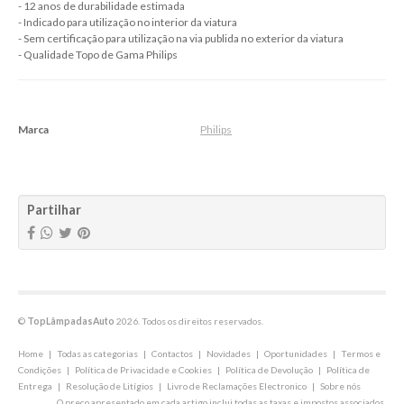
- 12 anos de durabilidade estimada
HP24W
- Indicado para utilização no interior da viatura
D1S Xénon
- Sem certificação para utilização na via publida no exterior da viatura
- Qualidade Topo de Gama Philips
D1R Xénon
D2S Xénon
Marca
Philips
D2R Xénon
Características
D3S Xénon
D3R Xénon
Partilhar
D4S Xénon
D4R Xénon
D5S Xénon
D8S Xénon
©
TopLâmpadasAuto
2026. Todos os direitos reservados.
Home
|
Todas as categorias
|
Contactos
|
Novidades
|
Oportunidades
|
Termos e
Condições
|
Política de Privacidade e Cookies
|
Política de Devolução
|
Política de
Entrega
|
Resolução de Litígios
|
Livro de Reclamações Electronico
|
Sobre nós
O preço apresentado em cada artigo inclui todas as taxas e impostos associados.